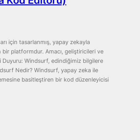
a Kod Editörü)
aları için tasarlanmış, yapay zekayla
ir platformdur. Amacı, geliştiricileri ve
li Duyuru: Windsurf, edindiğimiz bilgilere
indsurf Nedir? Windsurf, yapay zeka ile
mesine basitleştiren bir kod düzenleyicisi