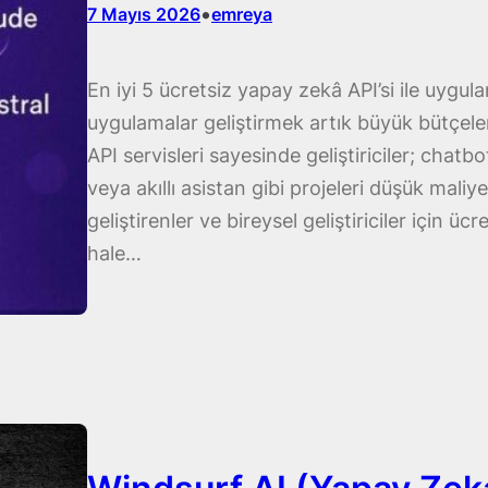
•
7 Mayıs 2026
emreya
En iyi 5 ücretsiz yapay zekâ API’si ile uygul
uygulamalar geliştirmek artık büyük bütçeler
API servisleri sayesinde geliştiriciler; chatb
veya akıllı asistan gibi projeleri düşük maliy
geliştirenler ve bireysel geliştiriciler için üc
hale…