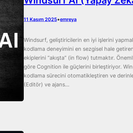
Windsurf AI (Yapay Zek
•
11 Kasım 2025
emreya
Windsurf, geliştiricilerin en iyi işlerini yapm
kodlama deneyimini en sezgisel hale getiren b
ekiplerini “akışta” (in flow) tutmaktır. Önem
göre Cognition ile güçlerini birleştiriyor. W
kodlama sürecini otomatikleştiren ve derinle
(Editör) ve ajans…