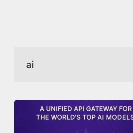
İçeriğe
geç
ai