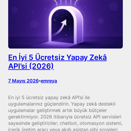
En İyi 5 Ücretsiz Yapay Zekâ
API’si (2026)
7 Mayıs 2026
emreya
•
En iyi 5 ücretsiz yapay zekâ API’si ile
uygulamalarınız güçlendirin. Yapay zekâ destekli
uygulamalar geliştirmek artık büyük bütçeler
gerektirmiyor. 2026 itibarıyla ücretsiz API servisleri
sayesinde geliştiriciler; chatbot, otomasyon sistemi,
içerik üretim aracı veya akıllı asistan gibi projeleri