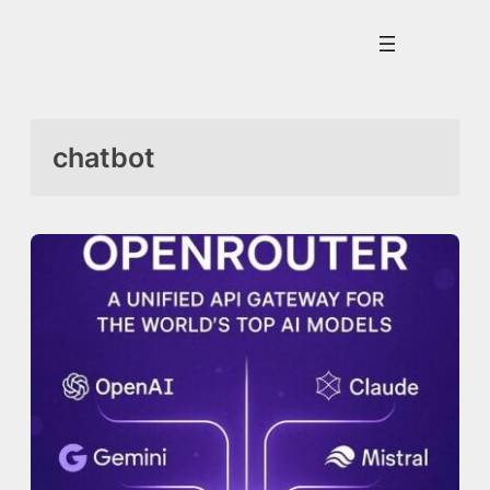
İçeriğe
geç
chatbot