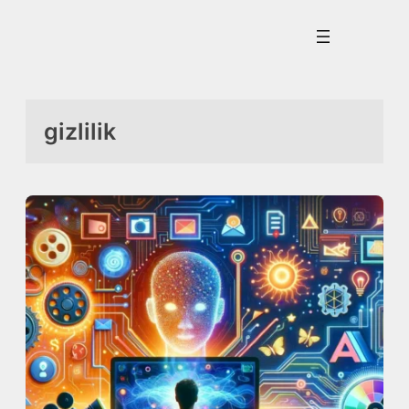
İçeriğe
geç
gizlilik