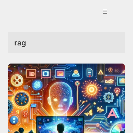
İçeriğe
geç
rag