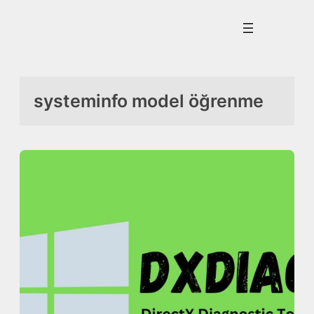
İçeriğe
geç
systeminfo model öğrenme