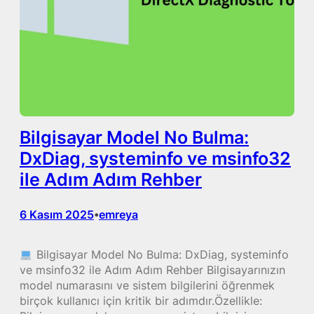
Bilgisayar Model No Bulma:
DxDiag, systeminfo ve msinfo32
ile Adım Adım Rehber
6 Kasım 2025
emreya
•
Bilgisayar Model No Bulma: DxDiag, systeminfo
ve msinfo32 ile Adım Adım Rehber Bilgisayarınızın
model numarasını ve sistem bilgilerini öğrenmek
birçok kullanıcı için kritik bir adımdır.Özellikle: