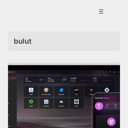
İçeriğe
geç
bulut