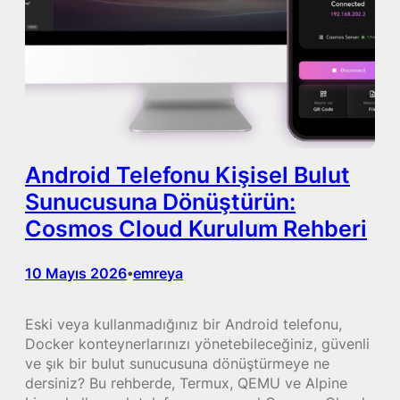
Android Telefonu Kişisel Bulut
Sunucusuna Dönüştürün:
Cosmos Cloud Kurulum Rehberi
10 Mayıs 2026
emreya
•
Eski veya kullanmadığınız bir Android telefonu,
Docker konteynerlarınızı yönetebileceğiniz, güvenli
ve şık bir bulut sunucusuna dönüştürmeye ne
dersiniz? Bu rehberde, Termux, QEMU ve Alpine