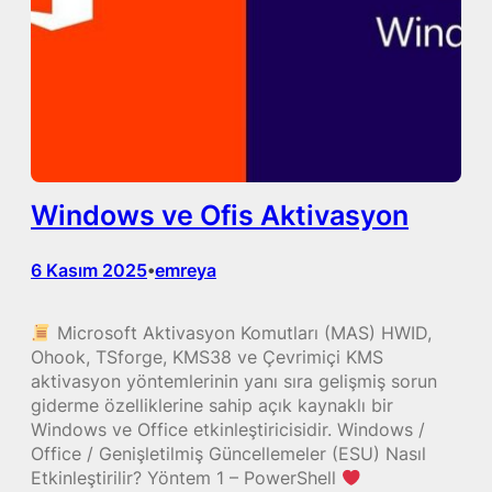
Windows ve Ofis Aktivasyon
6 Kasım 2025
emreya
•
Microsoft Aktivasyon Komutları (MAS) HWID,
Ohook, TSforge, KMS38 ve Çevrimiçi KMS
aktivasyon yöntemlerinin yanı sıra gelişmiş sorun
giderme özelliklerine sahip açık kaynaklı bir
Windows ve Office etkinleştiricisidir. Windows /
Office / Genişletilmiş Güncellemeler (ESU) Nasıl
Etkinleştirilir? Yöntem 1 – PowerShell