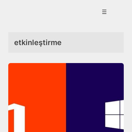
İçeriğe
geç
etkinleştirme