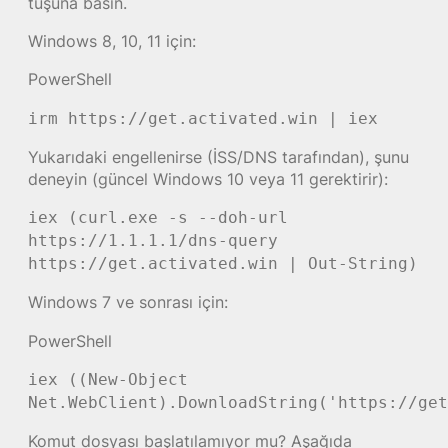
tuşuna basın.
Windows 8, 10, 11 için:
PowerShell
irm https://get.activated.win | iex
Yukarıdaki engellenirse (İSS/DNS tarafından), şunu
deneyin (güncel Windows 10 veya 11 gerektirir):
iex (curl.exe -s --doh-url
https://1.1.1.1/dns-query
https://get.activated.win | Out-String)
Windows 7 ve sonrası için:
PowerShell
iex ((New-Object
Net.WebClient).DownloadString('https://get
Komut dosyası başlatılamıyor mu? Aşağıda