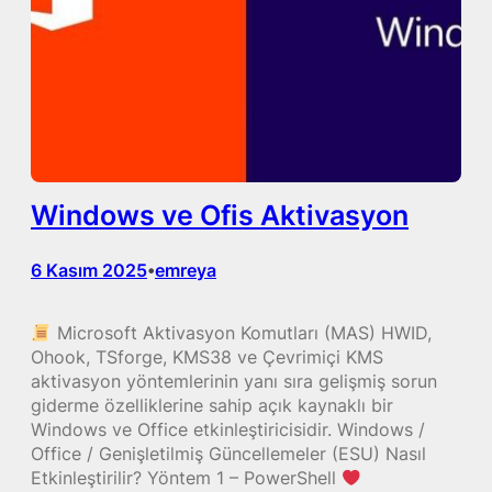
Windows ve Ofis Aktivasyon
6 Kasım 2025
emreya
•
Microsoft Aktivasyon Komutları (MAS) HWID,
Ohook, TSforge, KMS38 ve Çevrimiçi KMS
aktivasyon yöntemlerinin yanı sıra gelişmiş sorun
giderme özelliklerine sahip açık kaynaklı bir
Windows ve Office etkinleştiricisidir. Windows /
Office / Genişletilmiş Güncellemeler (ESU) Nasıl
Etkinleştirilir? Yöntem 1 – PowerShell