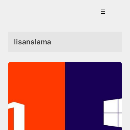
İçeriğe
geç
lisanslama