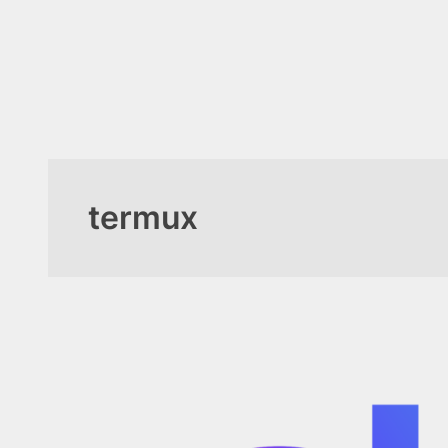
İçeriğe
geç
termux