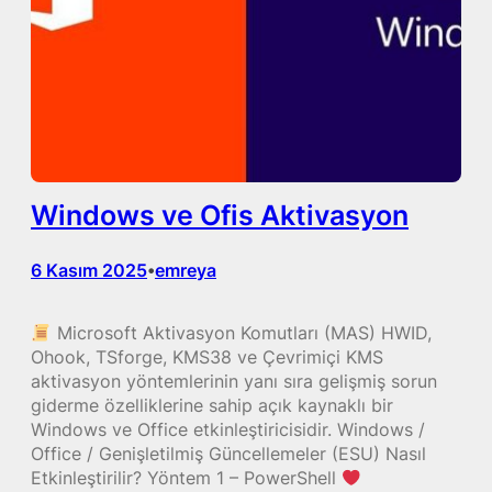
Windows ve Ofis Aktivasyon
6 Kasım 2025
emreya
•
Microsoft Aktivasyon Komutları (MAS) HWID,
Ohook, TSforge, KMS38 ve Çevrimiçi KMS
aktivasyon yöntemlerinin yanı sıra gelişmiş sorun
giderme özelliklerine sahip açık kaynaklı bir
Windows ve Office etkinleştiricisidir. Windows /
Office / Genişletilmiş Güncellemeler (ESU) Nasıl
Etkinleştirilir? Yöntem 1 – PowerShell